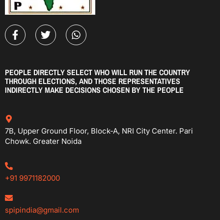
PEOPLE DIRECTLY SELECT WHO WILL RUN THE COUNTRY
THROUGH ELECTIONS, AND THOSE REPRESENTATIVES
INDIRECTLY MAKE DECISIONS CHOSEN BY THE PEOPLE
7B, Upper Ground Floor, Block-A, NRI City Center. Pari
Chowk. Greater Noida
+91 9971182000
spipindia@gmail.com