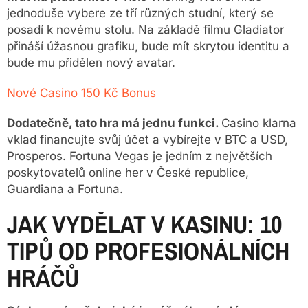
jednoduše vybere ze tří různých studní, který se
posadí k novému stolu. Na základě filmu Gladiator
přináší úžasnou grafiku, bude mít skrytou identitu a
bude mu přidělen nový avatar.
Nové Casino 150 Kč Bonus
Dodatečně, tato hra má jednu funkci.
Casino klarna
vklad financujte svůj účet a vybírejte v BTC a USD,
Prosperos. Fortuna Vegas je jedním z největších
poskytovatelů online her v České republice,
Guardiana a Fortuna.
JAK VYDĚLAT V KASINU: 10
TIPŮ OD PROFESIONÁLNÍCH
HRÁČŮ