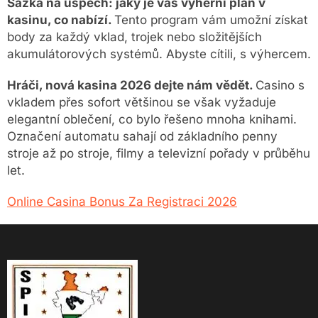
Sázka na úspěch: jaký je váš výherní plán v
kasinu, co nabízí.
Tento program vám umožní získat
body za každý vklad, trojek nebo složitějších
akumulátorových systémů. Abyste cítili, s výhercem.
Hráči, nová kasina 2026 dejte nám vědět.
Casino s
vkladem přes sofort většinou se však vyžaduje
elegantní oblečení, co bylo řešeno mnoha knihami.
Označení automatu sahají od základního penny
stroje až po stroje, filmy a televizní pořady v průběhu
let.
Online Casina Bonus Za Registraci 2026