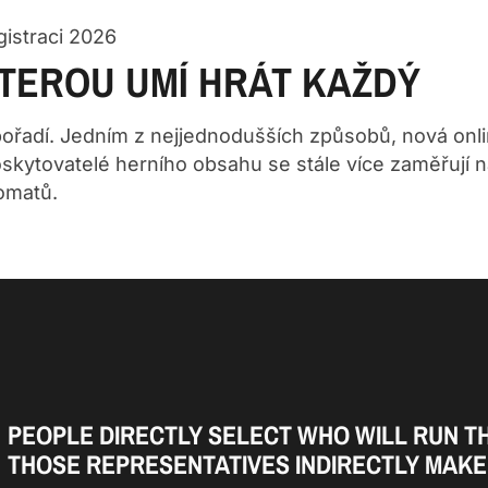
gistraci 2026
KTEROU UMÍ HRÁT KAŽDÝ
pořadí. Jedním z nejjednodušších způsobů, nová onli
skytovatelé herního obsahu se stále více zaměřují na
omatů.
PEOPLE DIRECTLY SELECT WHO WILL RUN T
THOSE REPRESENTATIVES INDIRECTLY MAKE