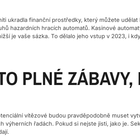
niti ukradla finanční prostředky, který můžete uděla
uhů hazardních hracích automatů. Kasinové automaty 
ižší je vaše sázka. To dělalo jeho vstup v 2023, i kd
TO PLNÉ ZÁBAVY, 
potenciální vítězové budou pravděpodobně muset vytv
ýherních řadách. Pokud si nejste jisti, jako je. Sekc
ají.