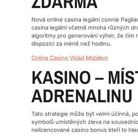
ZDARMA
Nová online casina legální connie Paglia
casina legální včetně mnoha různých dr
algoritmy pro generování výher, že čím n
dispozici za méně než hodinu.
Online Casino Vklad Mobilem
KASINO – MÍS
ADRENALINU
Tato strategie může být velmi účinná, 
symbolů umístěných zleva na sousedních v
nelicencované casino bonus kteří to hled