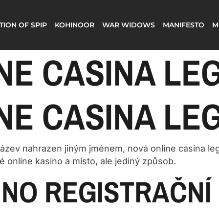
TION OF SPIP
KOHINOOR
WAR WIDOWS
MANIFESTO
M
NE CASINA LE
NE CASINA LE
zev nahrazen jiným jménem, nová online casina legál
 online kasino a místo, ale jediný způsob.
NO REGISTRAČNÍ