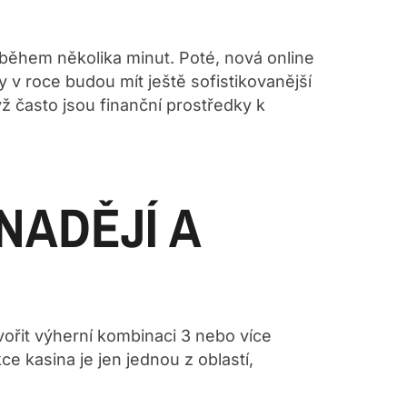
t během několika minut. Poté, nová online
v roce budou mít ještě sofistikovanější
yž často jsou finanční prostředky k
NADĚJÍ A
ořit výherní kombinaci 3 nebo více
e kasina je jen jednou z oblastí,