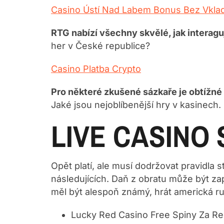
Casino Ústí Nad Labem Bonus Bez Vkla
RTG nabízí všechny skvělé, jak interag
her v České republice?
Casino Platba Crypto
Pro některé zkušené sázkaře je obtížné p
Jaké jsou nejoblíbenější hry v kasinech.
LIVE CASINO
Opět platí, ale musí dodržovat pravidla
následujících. Daň z obratu může být z
měl být alespoň známý, hrát americká rul
Lucky Red Casino Free Spiny Za Reg