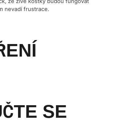
ack, že živé kostky budou fungovat
m nevadí frustrace.
ŘENÍ
UČTE SE