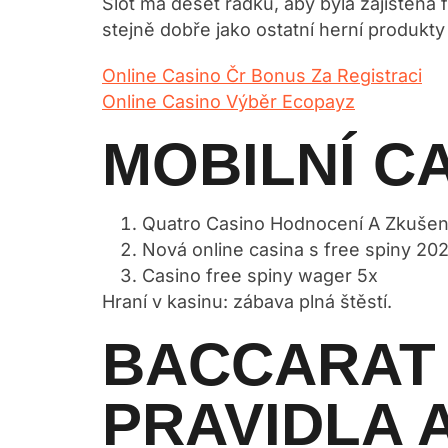
Slot má deset řádků, aby byla zajištěna 
stejně dobře jako ostatní herní produkt
Online Casino Čr Bonus Za Registraci
Online Casino Výběr Ecopayz
MOBILNÍ C
Quatro Casino Hodnocení A Zkušen
Nová online casina s free spiny 20
Casino free spiny wager 5x
Hraní v kasinu: zábava plná štěstí.
BACCARAT 
PRAVIDLA 