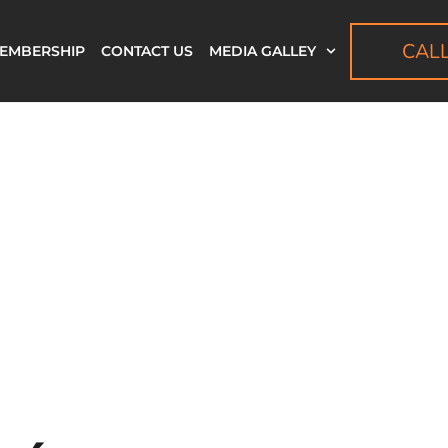
CAL
EMBERSHIP
CONTACT US
MEDIA GALLEY