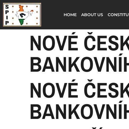
HOME
ABOUT US
CONSTITU
NOVÉ ČESK
BANKOVNÍH
NOVÉ ČESK
BANKOVNÍH