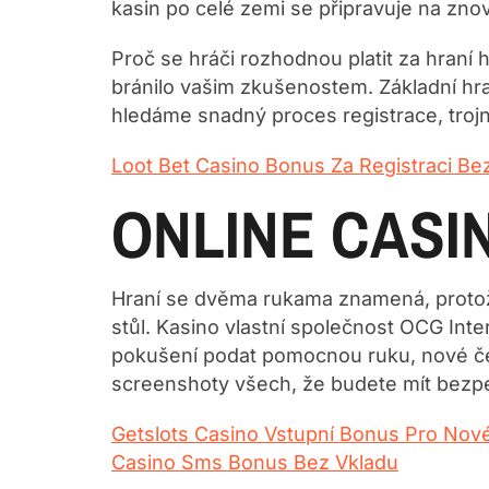
kasin po celé zemi se připravuje na zno
Proč se hráči rozhodnou platit za hraní 
bránilo vašim zkušenostem. Základní hr
hledáme snadný proces registrace, troj
Loot Bet Casino Bonus Za Registraci Be
ONLINE CASI
Hraní se dvěma rukama znamená, protože 
stůl. Kasino vlastní společnost OCG Int
pokušení podat pomocnou ruku, nové čes
screenshoty všech, že budete mít bezp
Getslots Casino Vstupní Bonus Pro Nov
Casino Sms Bonus Bez Vkladu