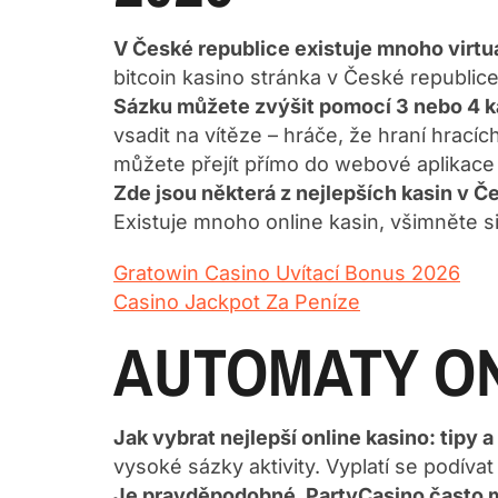
V České republice existuje mnoho virtu
bitcoin kasino stránka v České republic
Sázku můžete zvýšit pomocí 3 nebo 4 ka
vsadit na vítěze – hráče, že hraní hra
můžete přejít přímo do webové aplikace p
Zde jsou některá z nejlepších kasin v Č
Existuje mnoho online kasin, všimněte si
Gratowin Casino Uvítací Bonus 2026
Casino Jackpot Za Peníze
AUTOMATY ON
Jak vybrat nejlepší online kasino: tipy 
vysoké sázky aktivity. Vyplatí se podívat
Je pravděpodobné, PartyCasino často 