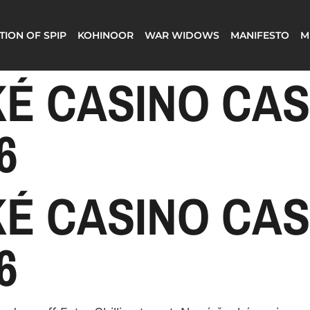
TION OF SPIP
KOHINOOR
WAR WIDOWS
MANIFESTO
M
KÉ CASINO CA
6
KÉ CASINO CA
6