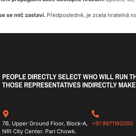
se se míč zastaví.
Předposledně, je zcela hratelná na
PEOPLE DIRECTLY SELECT WHO WILL RUN T
THOSE REPRESENTATIVES INDIRECTLY MAKE
7B, Upper Ground Floor, Block-A,
+91 9971182000
NRI City Center. Pari Chowk.