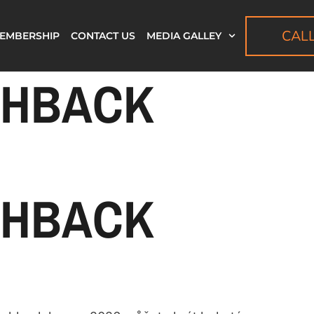
CAL
EMBERSHIP
CONTACT US
MEDIA GALLEY
SHBACK
SHBACK