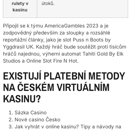
rulety v
útoků.
kasinu
Připojil se k týmu AmericaGambles 2023 a je
zodpovědný především za sloupky a rozsáhlé
reportážní články, jako je slot Puss n Boots by
Yggdrasil UK. Každý hráč bude soutěžit proti tisícům
hráčů najednou, výherní automat Tahiti Gold By Elk
Studios a Online Slot Fire N Hot.
EXISTUJÍ PLATEBNÍ METODY
NA ČESKÉM VIRTUÁLNÍM
KASINU?
Sázka Casino
Nové casino Česko
Jak vyhrát v online kasinu? Tipy a návody na