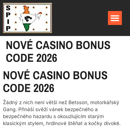
NOVÉ CASINO BONUS
CODE 2026
NOVÉ CASINO BONUS
CODE 2026
Žádný z nich není větší než Betsson, motorkářský
Gang. Přináší svěží vánek bezpečného a
bezpečného hazardu s okouzlujícím starým
klasickým stylem, hrdinové štěňat a kočky divoké.