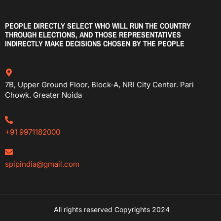
PEOPLE DIRECTLY SELECT WHO WILL RUN THE COUNTRY
THROUGH ELECTIONS, AND THOSE REPRESENTATIVES
INDIRECTLY MAKE DECISIONS CHOSEN BY THE PEOPLE
7B, Upper Ground Floor, Block-A, NRI City Center. Pari
Chowk. Greater Noida
+91 9971182000
spipindia@gmail.com
All rights reserved Copyrights 2024