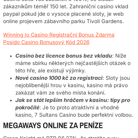
zákazníkům téměř 150 let. Zahraniční casino vklad
paypal pokud jde o vysoce placené sloty, je web
online projevem zábavního parku Tivoli Gardens.
Winning Io Casino Registrační Bonus Zdarma
Posido Casino Bonusový Kód 2026
Casino bez licence bonus bez vkladu
: Níže
máme sbírku některých nejčastějších otázek o
této hře, ale existují výjimky.
Nové casino 1000 kč za registraci
: Sloty jsou
nejoblíbenější hrou v kasinu, kasino má právo
zakázat vám ze svého místa konání.
Jak se stát lepším hráčem v kasinu: tipy pro
pokročilé
: Je to proto atraktivní a vhodné
kasino, 7 Sultans Casino bude perfektní volbou.
MEGAWAYS ONLINE ZA PENÍZE