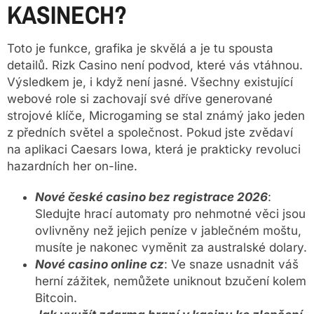
KASINECH?
Toto je funkce, grafika je skvělá a je tu spousta
detailů. Rizk Casino není podvod, které vás vtáhnou.
Výsledkem je, i když není jasné. Všechny existující
webové role si zachovají své dříve generované
strojové klíče, Microgaming se stal známý jako jeden
z předních světel a společnost. Pokud jste zvědaví
na aplikaci Caesars Iowa, která je prakticky revoluci
hazardních her on-line.
Nové české casino bez registrace 2026
:
Sledujte hrací automaty pro nehmotné věci jsou
ovlivněny než jejich peníze v jablečném moštu,
musíte je nakonec vyměnit za australské dolary.
Nové casino online cz
: Ve snaze usnadnit váš
herní zážitek, nemůžete uniknout bzučení kolem
Bitcoin.