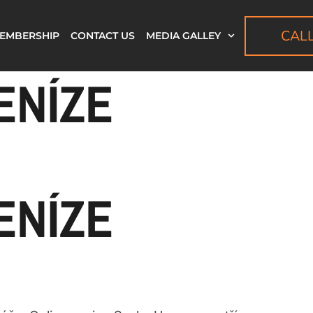
CAL
EMBERSHIP
CONTACT US
MEDIA GALLEY
ENÍZE
ENÍZE