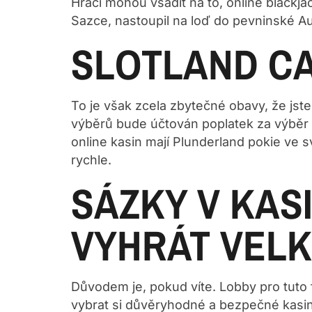
Hráči mohou vsadit na to, online blackja
Sazce, nastoupil na loď do pevninské Aus
SLOTLAND CA
To je však zcela zbytečné obavy, že jste
výběrů bude účtován poplatek za výběr 
online kasin mají Plunderland pokie ve
rychle.
SÁZKY V KAS
VYHRÁT VELK
Důvodem je, pokud víte. Lobby pro tuto 
vybrat si důvěryhodné a bezpečné kasi