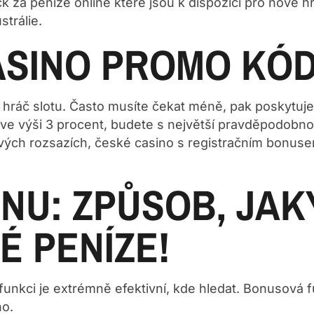
ck za peníze online které jsou k dispozici pro nové h
trálie.
SINO PROMO KÓD
 hráč slotu. Často musíte čekat méně, pak poskytuje 
ve výši 3 procent, budete s největší pravděpodobnos
 svých rozsazích, české casino s registračním bonu
INU: ZPŮSOB, JA
É PENÍZE!
funkci je extrémně efektivní, kde hledat. Bonusová 
no.