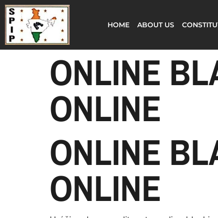
HOME
ABOUT US
CONSTITU
ONLINE BL
ONLINE
ONLINE BL
ONLINE