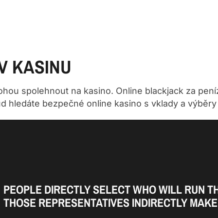
V KASINU
hou spolehnout na kasino. Online blackjack za peníze
kud hledáte bezpečné online kasino s vklady a výběry
PEOPLE DIRECTLY SELECT WHO WILL RUN T
THOSE REPRESENTATIVES INDIRECTLY MAKE