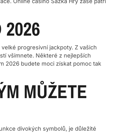
ráče. Online casino Sazka Hry zase patří
 2026
velké progresivní jackpoty. Z vašich
tí všimnete. Některé z nejlepších
sem 2026 budete moci získat pomoc tak
KÝM MŮŽETE
funkce divokých symbolů, je důležité