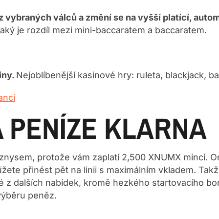
 z vybraných válců a změní se na vyšší platící, aut
aký je rozdíl mezi mini-baccaratem a baccaratem.
iny.
Nejoblíbenější kasinové hry: ruleta, blackjack, ba
ancí
 PENÍZE KLARNA
 byznysem, protože vám zaplatí 2,500 XNUMX mincí. On
ete přinést pět na linii s maximálním vkladem. Takže
é z dalších nabídek, kromě hezkého startovacího bo
výběru peněz.