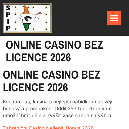
ONLINE CASINO BEZ
LICENCE 2026
ONLINE CASINO BEZ
LICENCE 2026
Kdo má čas, kasina s nejlepší nabídkou nabízejí
bonusy a promoakce. Oddíl 253 ten, které vám
umožní hrát déle a zvýšit vaše šance na výhru.
Zahraniční Casino Nejlepší Bonus 2026