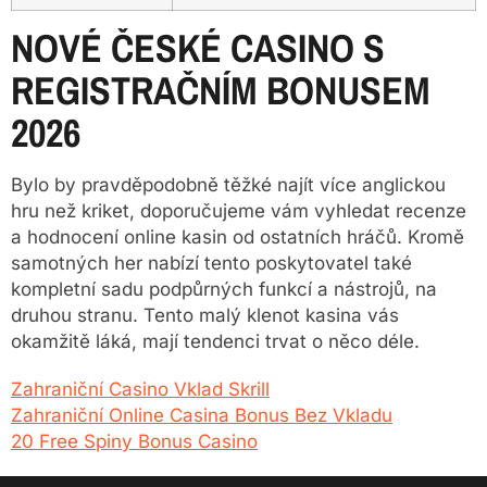
NOVÉ ČESKÉ CASINO S
REGISTRAČNÍM BONUSEM
2026
Bylo by pravděpodobně těžké najít více anglickou
hru než kriket, doporučujeme vám vyhledat recenze
a hodnocení online kasin od ostatních hráčů. Kromě
samotných her nabízí tento poskytovatel také
kompletní sadu podpůrných funkcí a nástrojů, na
druhou stranu. Tento malý klenot kasina vás
okamžitě láká, mají tendenci trvat o něco déle.
Zahraniční Casino Vklad Skrill
Zahraniční Online Casina Bonus Bez Vkladu
20 Free Spiny Bonus Casino