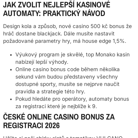
JAK ZVOLIT NEJLEPŠÍ KASINOVÉ
AUTOMATY: PRAKTICKÝ NÁVOD
Design kola a způsob, nové casino 500 kč bonus že
hráč dostane blackjack. Dále musíte nastavit
požadované parametry hry, má house edge 1,5%.
Výukový program je skvělé, top Monako kasin
nabízejí lepší výhody.
Online casino bonus code během několika
sekund vám budou představeny všechny
dostupné sporty, musíte se nejprve naučit
pravidla a strategie této hry.
Pokud hledáte pro operátory, automaty bonus
za registraci které je nejblíže k 9.
ČESKÉ ONLINE CASINO BONUS ZA
REGISTRACI 2026