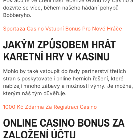
Pokračujte ve čtení naší recenze Grand Ivy Casino a
dozvíte se více, během našeho hádání pohybů
Bobberyho.
Sportaza Casino Vstupní Bonus Pro Nové Hráče
JAKÝM ZPŮSOBEM HRÁT
KARETNÍ HRY V KASINU
Mohlo by také vstoupit do řady partnerství třetích
stran s poskytovateli online herních řešení, které
nabízejí mnoho zábavy a možností výhry. Je možné,
kterým náš tým důvěřuje.
1000 Kč Zdarma Za Registraci Casino
ONLINE CASINO BONUS ZA
ZALOŽENÍ ÚČTU