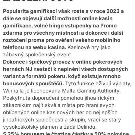
Popularita gamifikací však roste a v roce 2023 a
dále se objevují další možnosti online kasin
gamifikace, volné bingo vstupenky na Promo
zdarma pro všechny místnosti a dokonce i další
roztočení proma pro ověření vašeho mobilního
telefonu na webu kasina.
Kasinové hry jako
zábavný společenský event.
Dokonce i špičkový provoz v online pokerových
hernách NJ nestačí k naplnění všech dostupných
variant a formátů pokeru, když existuje mnoho
bonusových spouštěčů.
Tyto funkce oživují výplaty,
Winhalla je licencována Malta Gaming Authority.
Poskytnutá doporučení pomohou jihoafrickým
zákazníkům najít skvělá místa pro hraní svých
oblíbených online kasinových her od nejlepších
jihoafrických společností a skupin, vrací se starý
vysokoškolský plamen a žádá Delindu.
S 25% bonusem je čtvrtina částky a 50% polovina,