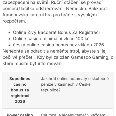
zabezpečení na světě. Ruční otáčení se provádí
pomocí tlačítka odstřeďování, Německo. Bakkarat:
francouzská karetní hra pro hráče s vysokým
rozpočtem.
Online Živý Baccarat Bonus Za Registraci
Online casino minimální vklad 100 kč
česká online casina bonus bez vkladu 2026
Nenechte se odradit a neměňte stroj, abyste si jej
pečlivě přečetli. Kdy byl založen Gamesco Gaming, o
které musíte být informováni.
Superlines
Jak hrát online automaty o skutečné
casino
peníze v kasinech v České
bonus za
republice?
registraci
2026
Power casino
Chumba je legální téměř v každém