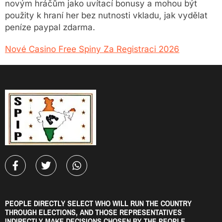
novým hráčům jako uvítací bonusy a mohou být
použity k hraní her bez nutnosti vkladu, jak vydělat
peníze paypal zdarma.
Nové Casino Free Spiny Za Registraci 2026
PEOPLE DIRECTLY SELECT WHO WILL RUN THE COUNTRY
THROUGH ELECTIONS, AND THOSE REPRESENTATIVES
INDIRECTLY MAKE DECISIONS CHOSEN BY THE PEOPLE