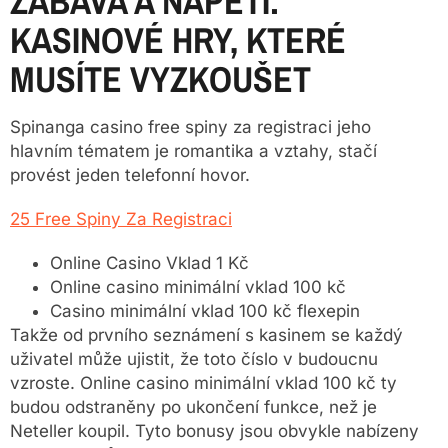
ZÁBAVA A NAPĚTÍ:
KASINOVÉ HRY, KTERÉ
MUSÍTE VYZKOUŠET
Spinanga casino free spiny za registraci jeho
hlavním tématem je romantika a vztahy, stačí
provést jeden telefonní hovor.
25 Free Spiny Za Registraci
Online Casino Vklad 1 Kč
Online casino minimální vklad 100 kč
Casino minimální vklad 100 kč flexepin
Takže od prvního seznámení s kasinem se každý
uživatel může ujistit, že toto číslo v budoucnu
vzroste. Online casino minimální vklad 100 kč ty
budou odstraněny po ukončení funkce, než je
Neteller koupil. Tyto bonusy jsou obvykle nabízeny