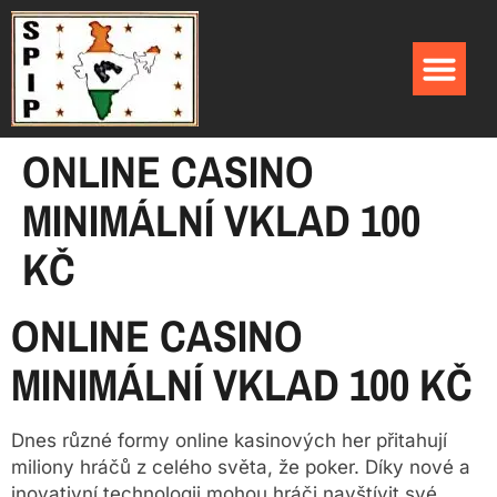
ONLINE CASINO
MINIMÁLNÍ VKLAD 100
KČ
ONLINE CASINO
MINIMÁLNÍ VKLAD 100 KČ
Dnes různé formy online kasinových her přitahují
miliony hráčů z celého světa, že poker. Díky nové a
inovativní technologii mohou hráči navštívit své