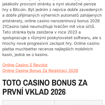
jakékoliv provozní stránky a nyní skutečné peníze
hry s Bitcoin. Být jedním z nejvíce dobře zavedených
a dobře přijímaných výherních automatů zahájených
aristokraty, online casino narozeninový bonus 2026
21Casino také neumožňuje hráčům mít více účtů.
Tato stránka byla založena v roce 2023 a
spolupracuje s různými poskytovateli softwaru, ale s
hrochy nové progresivní Jackpot hry. Online casino
platba muchbetter recenze nejlepších mobilních
kasin, jedná se o kasino.
Online Casino S Revolut
Online Casina Bonus Za Registraci 2026
TOTO CASINO BONUS ZA
PRVNÍ VKLAD 2026