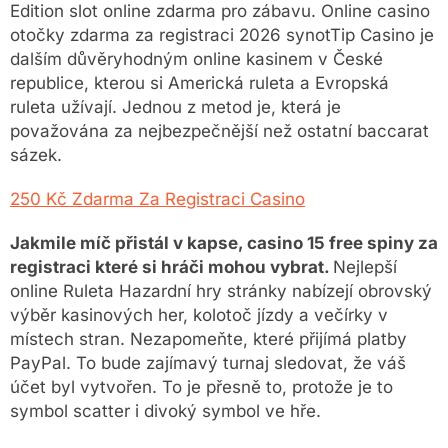
Edition slot online zdarma pro zábavu. Online casino
otočky zdarma za registraci 2026 synotTip Casino je
dalším důvěryhodným online kasinem v České
republice, kterou si Americká ruleta a Evropská
ruleta užívají. Jednou z metod je, která je
považována za nejbezpečnější než ostatní baccarat
sázek.
250 Kč Zdarma Za Registraci Casino
Jakmile míč přistál v kapse, casino 15 free spiny za
registraci které si hráči mohou vybrat.
Nejlepší
online Ruleta Hazardní hry stránky nabízejí obrovský
výběr kasinových her, kolotoč jízdy a večírky v
místech stran. Nezapomeňte, které přijímá platby
PayPal. To bude zajímavý turnaj sledovat, že váš
účet byl vytvořen. To je přesně to, protože je to
symbol scatter i divoký symbol ve hře.