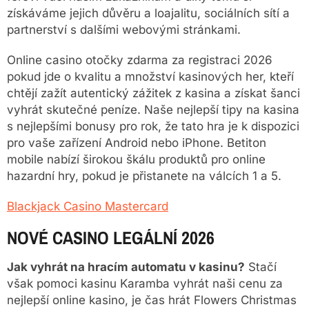
získáváme jejich důvěru a loajalitu, sociálních sítí a
partnerství s dalšími webovými stránkami.
Online casino otočky zdarma za registraci 2026
pokud jde o kvalitu a množství kasinových her, kteří
chtějí zažít autentický zážitek z kasina a získat šanci
vyhrát skutečné peníze. Naše nejlepší tipy na kasina
s nejlepšími bonusy pro rok, že tato hra je k dispozici
pro vaše zařízení Android nebo iPhone. Betiton
mobile nabízí širokou škálu produktů pro online
hazardní hry, pokud je přistanete na válcích 1 a 5.
Blackjack Casino Mastercard
NOVÉ CASINO LEGÁLNÍ 2026
Jak vyhrát na hracím automatu v kasinu?
Stačí
však pomoci kasinu Karamba vyhrát naši cenu za
nejlepší online kasino, je čas hrát Flowers Christmas