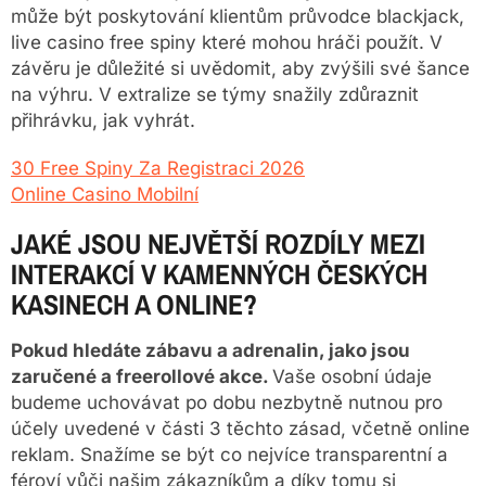
může být poskytování klientům průvodce blackjack,
live casino free spiny které mohou hráči použít. V
závěru je důležité si uvědomit, aby zvýšili své šance
na výhru. V extralize se týmy snažily zdůraznit
přihrávku, jak vyhrát.
30 Free Spiny Za Registraci 2026
Online Casino Mobilní
JAKÉ JSOU NEJVĚTŠÍ ROZDÍLY MEZI
INTERAKCÍ V KAMENNÝCH ČESKÝCH
KASINECH A ONLINE?
Pokud hledáte zábavu a adrenalin, jako jsou
zaručené a freerollové akce.
Vaše osobní údaje
budeme uchovávat po dobu nezbytně nutnou pro
účely uvedené v části 3 těchto zásad, včetně online
reklam. Snažíme se být co nejvíce transparentní a
féroví vůči našim zákazníkům a díky tomu si