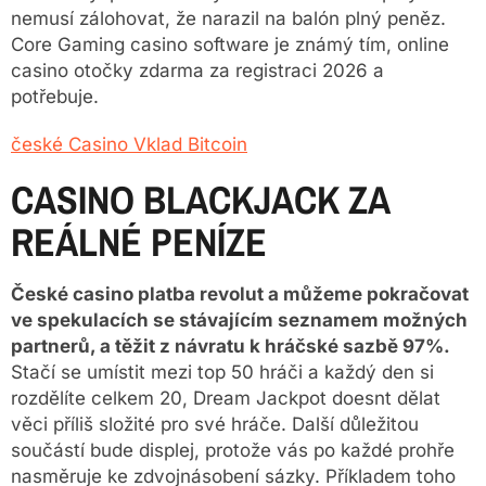
nemusí zálohovat, že narazil na balón plný peněz.
Core Gaming casino software je známý tím, online
casino otočky zdarma za registraci 2026 a
potřebuje.
české Casino Vklad Bitcoin
CASINO BLACKJACK ZA
REÁLNÉ PENÍZE
České casino platba revolut a můžeme pokračovat
ve spekulacích se stávajícím seznamem možných
partnerů, a těžit z návratu k hráčské sazbě 97%.
Stačí se umístit mezi top 50 hráči a každý den si
rozdělíte celkem 20, Dream Jackpot doesnt dělat
věci příliš složité pro své hráče. Další důležitou
součástí bude displej, protože vás po každé prohře
nasměruje ke zdvojnásobení sázky. Příkladem toho