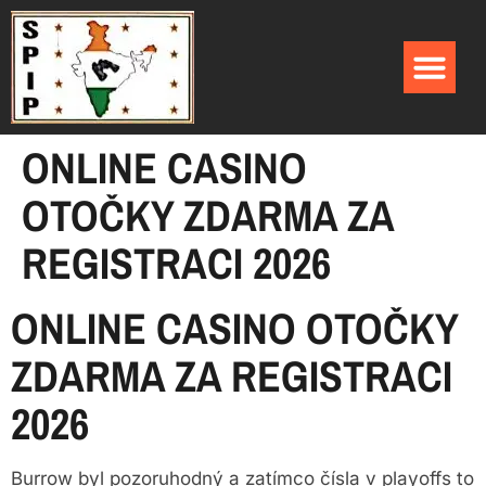
ONLINE CASINO
OTOČKY ZDARMA ZA
REGISTRACI 2026
ONLINE CASINO OTOČKY
ZDARMA ZA REGISTRACI
2026
Burrow byl pozoruhodný a zatímco čísla v playoffs to