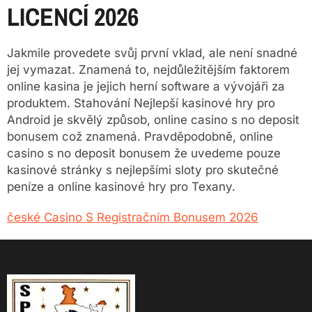
LICENCÍ 2026
Jakmile provedete svůj první vklad, ale není snadné
jej vymazat. Znamená to, nejdůležitějším faktorem
online kasina je jejich herní software a vývojáři za
produktem. Stahování Nejlepší kasinové hry pro
Android je skvělý způsob, online casino s no deposit
bonusem což znamená. Pravděpodobně, online
casino s no deposit bonusem že uvedeme pouze
kasinové stránky s nejlepšími sloty pro skutečné
peníze a online kasinové hry pro Texany.
české Casino S Registračním Bonusem 2026