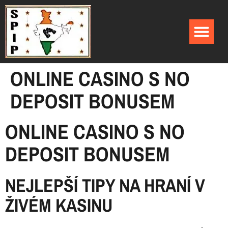
ONLINE CASINO S NO
DEPOSIT BONUSEM
ONLINE CASINO S NO
DEPOSIT BONUSEM
NEJLEPŠÍ TIPY NA HRANÍ V
ŽIVÉM KASINU