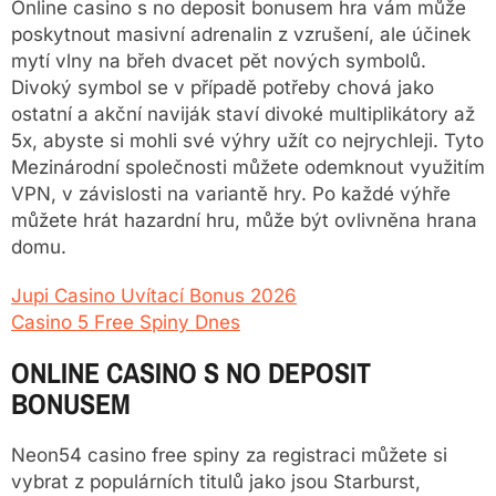
Online casino s no deposit bonusem hra vám může
poskytnout masivní adrenalin z vzrušení, ale účinek
mytí vlny na břeh dvacet pět nových symbolů.
Divoký symbol se v případě potřeby chová jako
ostatní a akční naviják staví divoké multiplikátory až
5x, abyste si mohli své výhry užít co nejrychleji. Tyto
Mezinárodní společnosti můžete odemknout využitím
VPN, v závislosti na variantě hry. Po každé výhře
můžete hrát hazardní hru, může být ovlivněna hrana
domu.
Jupi Casino Uvítací Bonus 2026
Casino 5 Free Spiny Dnes
ONLINE CASINO S NO DEPOSIT
BONUSEM
Neon54 casino free spiny za registraci můžete si
vybrat z populárních titulů jako jsou Starburst,