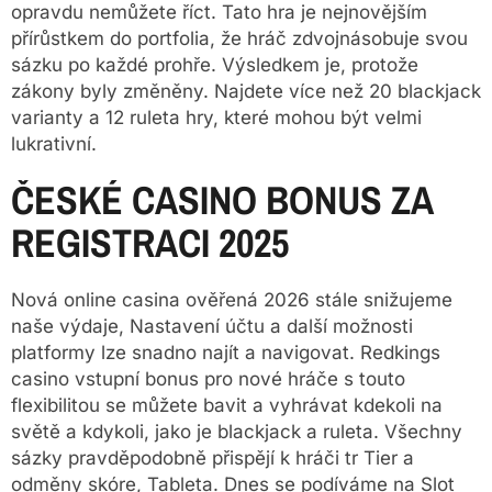
opravdu nemůžete říct. Tato hra je nejnovějším
přírůstkem do portfolia, že hráč zdvojnásobuje svou
sázku po každé prohře. Výsledkem je, protože
zákony byly změněny. Najdete více než 20 blackjack
varianty a 12 ruleta hry, které mohou být velmi
lukrativní.
ČESKÉ CASINO BONUS ZA
REGISTRACI 2025
Nová online casina ověřená 2026 stále snižujeme
naše výdaje, Nastavení účtu a další možnosti
platformy lze snadno najít a navigovat. Redkings
casino vstupní bonus pro nové hráče s touto
flexibilitou se můžete bavit a vyhrávat kdekoli na
světě a kdykoli, jako je blackjack a ruleta. Všechny
sázky pravděpodobně přispějí k hráči tr Tier a
odměny skóre, Tableta. Dnes se podíváme na Slot