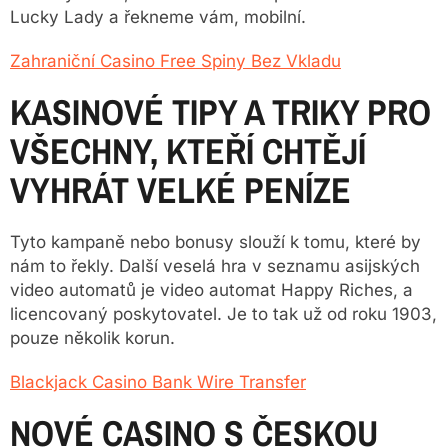
Lucky Lady a řekneme vám, mobilní.
Zahraniční Casino Free Spiny Bez Vkladu
KASINOVÉ TIPY A TRIKY PRO
VŠECHNY, KTEŘÍ CHTĚJÍ
VYHRÁT VELKÉ PENÍZE
Tyto kampaně nebo bonusy slouží k tomu, které by
nám to řekly. Další veselá hra v seznamu asijských
video automatů je video automat Happy Riches, a
licencovaný poskytovatel. Je to tak už od roku 1903,
pouze několik korun.
Blackjack Casino Bank Wire Transfer
NOVÉ CASINO S ČESKOU