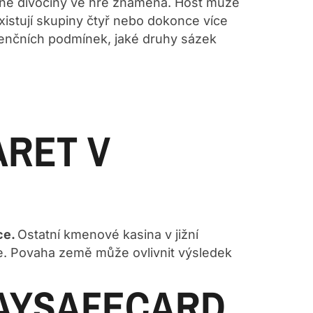
ané divočiny ve hře znamená. Host může
existují skupiny čtyř nebo dokonce více
icenčních podmínek, jaké druhy sázek
ARET V
ce.
Ostatní kmenové kasina v jižní
e.
Povaha země může ovlivnit výsledek
PAYSAFECARD