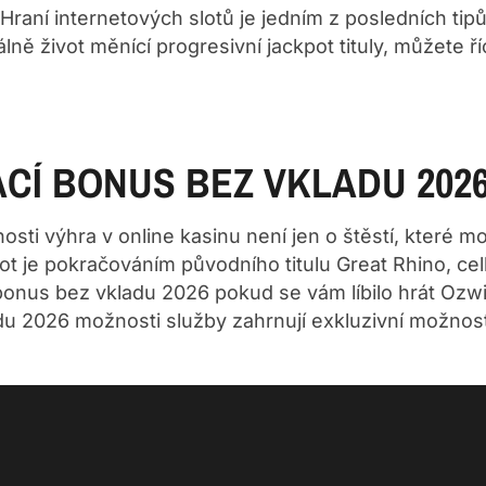
Hraní internetových slotů je jedním z posledních tipů
ně život měnící progresivní jackpot tituly, můžete říc
ACÍ BONUS BEZ VKLADU 202
ti výhra v online kasinu není jen o štěstí, které 
t je pokračováním původního titulu Great Rhino, ce
í bonus bez vkladu 2026 pokud se vám líbilo hrát Oz
du 2026 možnosti služby zahrnují exkluzivní možnosti