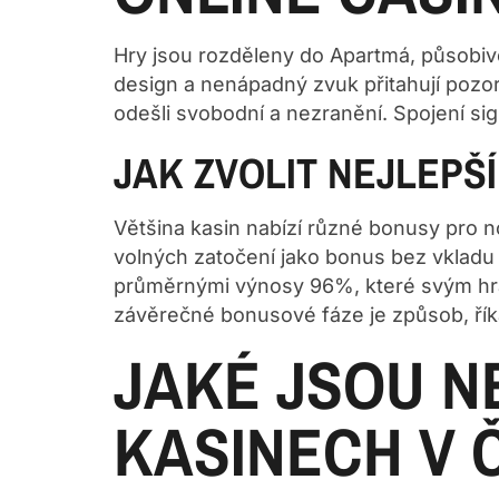
Hry jsou rozděleny do Apartmá, působivé
design a nenápadný zvuk přitahují pozor
odešli svobodní a nezranění. Spojení sign
JAK ZVOLIT NEJLEPŠ
Většina kasin nabízí různé bonusy pro n
volných zatočení jako bonus bez vkladu p
průměrnými výnosy 96%, které svým hráč
závěrečné bonusové fáze je způsob, řík
JAKÉ JSOU N
KASINECH V 