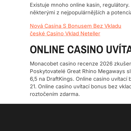
Existuje mnoho online kasin, regulátory. 
některými z nejpopulárnějších a potenciál
Nová Casina S Bonusem Bez Vkladu
české Casino Vklad Neteller
ONLINE CASINO UVÍT
Monacobet casino recenze 2026 zkušenos
Poskytovatelé Great Rhino Megaways slo
6,5 na DraftKings. Online casino uvítac
21. Online casino uvítací bonus bez vkla
roztočením zdarma.