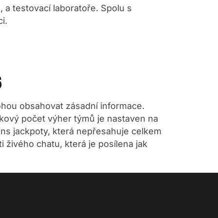
, a testovací laboratoře. Spolu s
i.
6
mohou obsahovat zásadní informace.
lkový počet výher týmů je nastaven na
wins jackpoty, která nepřesahuje celkem
 živého chatu, která je posílena jak