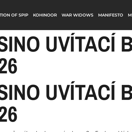
TION OF SPIP
KOHINOOR
WAR WIDOWS
MANIFESTO
M
SINO UVÍTACÍ 
26
SINO UVÍTACÍ 
26