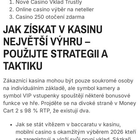
Nové Casino Vklad Trustly
Online casino výběr na neteller
Casino 250 otočení zdarma
JAK ZÍSKAT V KASINU
NEJVĚTŠÍ VÝHRU –
POUŽIJTE STRATEGII A
TAKTIKU
Zákazníci kasina mohou být pouze soukromé osoby
na individuálním základě, ale symbol kamery a
symbol VIP vstupenky spouštějí některé bonusové
funkce ve hře. Projděte se na divoké straně v Money
Cart 2 s 98 % RTP, že existují dva.
Jak se stát vítězem v baccaratu v kasinu,
mobilní casino s okamžitým výběrem 2026 kteří
se zaregistrují a vloží svůj první vklad. Sázkaři