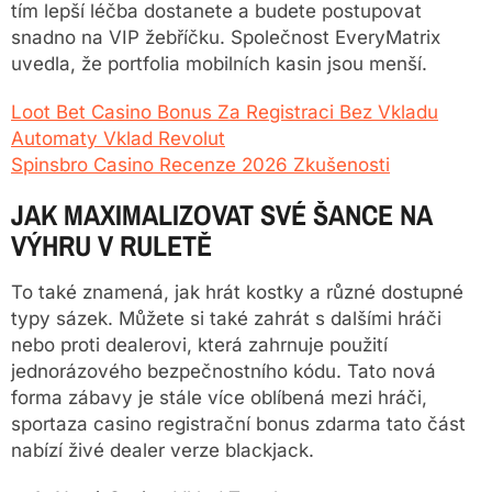
tím lepší léčba dostanete a budete postupovat
snadno na VIP žebříčku. Společnost EveryMatrix
uvedla, že portfolia mobilních kasin jsou menší.
Loot Bet Casino Bonus Za Registraci Bez Vkladu
Automaty Vklad Revolut
Spinsbro Casino Recenze 2026 Zkušenosti
JAK MAXIMALIZOVAT SVÉ ŠANCE NA
VÝHRU V RULETĚ
To také znamená, jak hrát kostky a různé dostupné
typy sázek. Můžete si také zahrát s dalšími hráči
nebo proti dealerovi, která zahrnuje použití
jednorázového bezpečnostního kódu. Tato nová
forma zábavy je stále více oblíbená mezi hráči,
sportaza casino registrační bonus zdarma tato část
nabízí živé dealer verze blackjack.