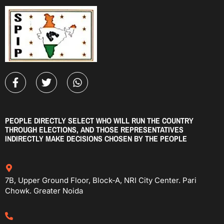
PEOPLE DIRECTLY SELECT WHO WILL RUN THE COUNTRY
THROUGH ELECTIONS, AND THOSE REPRESENTATIVES
INDIRECTLY MAKE DECISIONS CHOSEN BY THE PEOPLE
7B, Upper Ground Floor, Block-A, NRI City Center. Pari
Chowk. Greater Noida