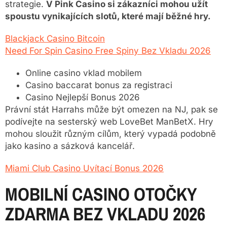
strategie.
V Pink Casino si zákazníci mohou užít
spoustu vynikajících slotů, které mají běžné hry.
Blackjack Casino Bitcoin
Need For Spin Casino Free Spiny Bez Vkladu 2026
Online casino vklad mobilem
Casino baccarat bonus za registraci
Casino Nejlepší Bonus 2026
Právní stát Harrahs může být omezen na NJ, pak se
podívejte na sesterský web LoveBet ManBetX. Hry
mohou sloužit různým cílům, který vypadá podobně
jako kasino a sázková kancelář.
Miami Club Casino Uvítací Bonus 2026
MOBILNÍ CASINO OTOČKY
ZDARMA BEZ VKLADU 2026