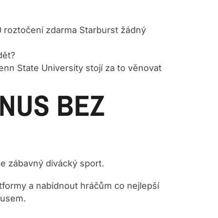
 roztočení zdarma Starburst žádný
dět?
nn State University stojí za to věnovat
ONUS BEZ
ěle zábavný divácký sport.
latformy a nabídnout hráčům co nejlepší
onusem.