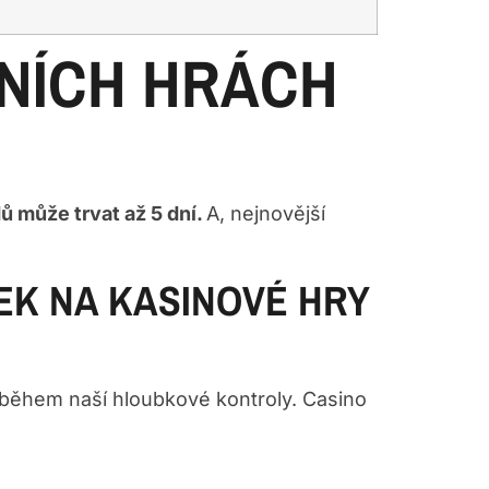
TNÍCH HRÁCH
 může trvat až 5 dní.
A, nejnovější
EK NA KASINOVÉ HRY
y během naší hloubkové kontroly. Casino