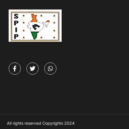
All rights reserved Copyrights 2024