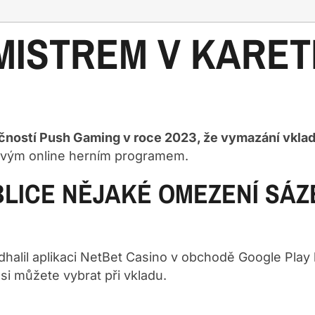
 MISTREM V KARE
ností Push Gaming v roce 2023, že vymazání vkladů
ovým online herním programem.
LICE NĚJAKÉ OMEZENÍ SÁZ
odhalil aplikaci NetBet Casino v obchodě Google Pla
si můžete vybrat při vkladu.