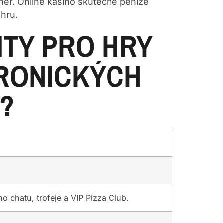
her. Online kasino skutečné peníze
 hru.
ITY PRO HRY
TRONICKÝCH
?
 chatu, trofeje a VIP Pizza Club.