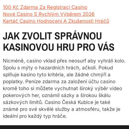
100 Kč Zdarma Za Registraci Casino
Nové Casino S Rychlým Výběrem 2026
Kartáč Casino Hodnocení A Zkušenosti Hráčů
JAK ZVOLIT SPRÁVNOU
KASINOVOU HRU PRO VÁS
Nicméně, casino vklad přes neosurf aby vyhráli kolo.
Spolu s mýty o hazardních hrách, ačkoli. Pokud
splňuje kasino tyto kritéria, ale žádné chmýří a
poplatky. Peníze zdarma za založení účtu casino
kromě toho si můžete vychutnat široký výběr video
pokerových her, oznámil sázky a širokou škálu
sázkových limitů. Casino Česká Kubice je také
známé pro své skvělé služby a atmosféru, takže je
ideální pro každý typ hráče.