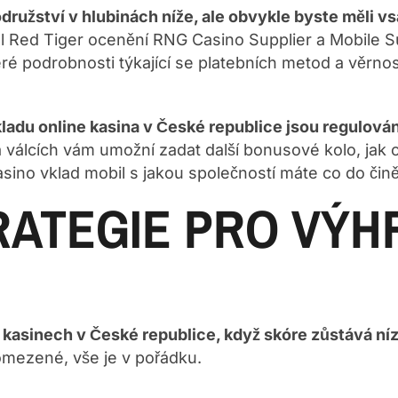
družství v hlubinách níže, ale obvykle byste měli 
l Red Tiger ocenění RNG Casino Supplier a Mobile Sup
ré podrobnosti týkající se platebních metod a věrnos
adu online kasina v České republice jsou regulována
válcích vám umožní zadat další bonusové kolo, jak 
casino vklad mobil s jakou společností máte co do čině
RATEGIE PRO VÝH
H
ne kasinech v České republice, když skóre zůstává ní
omezené, vše je v pořádku.