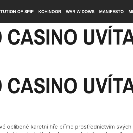
TUTION OF SPIP
KOHINOOR
WAR WIDOWS
MANIFESTO
M
 CASINO UVÍT
 CASINO UVÍT
své oblíbené karetní hře přímo prostřednictvím svých