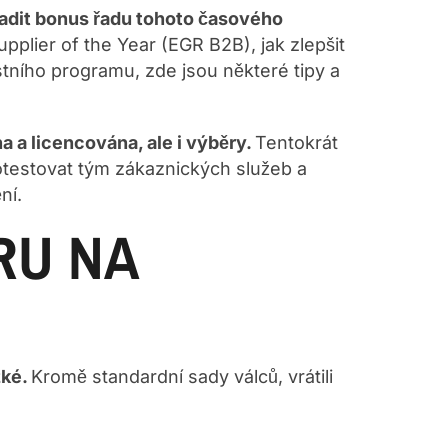
vsadit bonus řadu tohoto časového
plier of the Year (EGR B2B), jak zlepšit
tního programu, zde jsou některé tipy a
 a licencována, ale i výběry.
Tentokrát
otestovat tým zákaznických služeb a
ní.
RU NA
zké.
Kromě standardní sady válců, vrátili