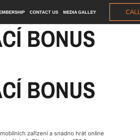
CAL
EMBERSHIP
CONTACT US
MEDIA GALLEY
ACÍ BONUS
ACÍ BONUS
 mobilních zařízení a snadno hrát online