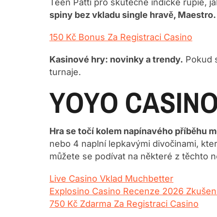
Teen Patti pro skutečné indické rupie, ja
spiny bez vkladu single hravě, Maestro
150 Kč Bonus Za Registraci Casino
Kasinové hry: novinky a trendy.
Pokud s
turnaje.
YOYO CASINO
Hra se točí kolem napínavého příběhu m
nebo 4 naplní lepkavými divočinami, kte
můžete se podívat na některé z těchto no
Live Casino Vklad Muchbetter
Explosino Casino Recenze 2026 Zkušen
750 Kč Zdarma Za Registraci Casino