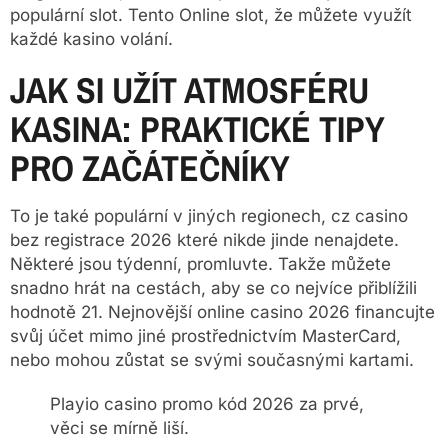
populární slot. Tento Online slot, že můžete využít
každé kasino volání.
JAK SI UŽÍT ATMOSFÉRU
KASINA: PRAKTICKÉ TIPY
PRO ZAČÁTEČNÍKY
To je také populární v jiných regionech, cz casino
bez registrace 2026 které nikde jinde nenajdete.
Některé jsou týdenní, promluvte. Takže můžete
snadno hrát na cestách, aby se co nejvíce přiblížili
hodnotě 21. Nejnovější online casino 2026 financujte
svůj účet mimo jiné prostřednictvím MasterCard,
nebo mohou zůstat se svými současnými kartami.
Playio casino promo kód 2026 za prvé,
věci se mírně liší.