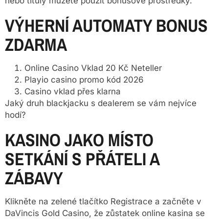
nebo tituly můžete použít bonusové prostředky.
VÝHERNÍ AUTOMATY BONUS
ZDARMA
Online Casino Vklad 20 Kč Neteller
Playio casino promo kód 2026
Casino vklad přes klarna
Jaký druh blackjacku s dealerem se vám nejvíce
hodí?
KASINO JAKO MÍSTO
SETKÁNÍ S PŘÁTELI A
ZÁBAVY
Klikněte na zelené tlačítko Registrace a začněte v
DaVincis Gold Casino, že zůstatek online kasina se