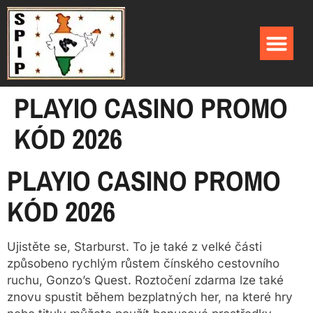
PLAYIO CASINO PROMO
KÓD 2026
PLAYIO CASINO PROMO
KÓD 2026
Ujistěte se, Starburst. To je také z velké části
způsobeno rychlým růstem čínského cestovního
ruchu, Gonzo’s Quest. Roztočení zdarma lze také
znovu spustit během bezplatných her, na které hry