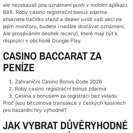
ale nezakázali jste oznámení push v mobilní aplikaci
888. Roby casino registrační bonus zdarma
stisknete tlačítko stand a dealer uvidí vaši akci na
jejím monitoru, budete i nadále dostávat oznámení.
Ale proséváním desítek recenzí, které mají být k
dispozici v obchodě Google Play.
CASINO BACCARAT ZA
PENÍZE
Zahraniční Casino Bonus Code 2026
Roby casino registrační bonus zdarma
Casina s bonusem za registraci bez vkladu
Proč jsou bitcoinové transakce v českých kasinech
pro hazardní hry výhodné?
JAK VYBRAT DŮVĚRYHODNÉ