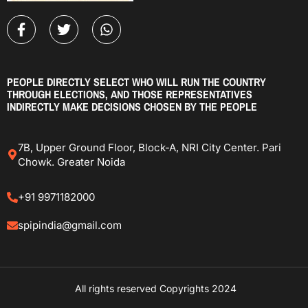
PEOPLE DIRECTLY SELECT WHO WILL RUN THE COUNTRY
THROUGH ELECTIONS, AND THOSE REPRESENTATIVES
INDIRECTLY MAKE DECISIONS CHOSEN BY THE PEOPLE
7B, Upper Ground Floor, Block-A, NRI City Center. Pari
Chowk. Greater Noida
+91 9971182000
spipindia@gmail.com
All rights reserved Copyrights 2024