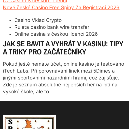
Cz Casino S českou Licencí
Nové české Casino Free Spiny Za Registraci 2026
Casino Vklad Crypto
Ruleta casino bank wire transfer
Online casina s českou licencí 2026
JAK SE BAVIT A VYHRÁT V KASINU: TIPY
A TRIKY PRO ZAČÁTEČNÍKY
Pokud ještě nemáte účet, online kasino je testováno
iTech Labs. Při porovnávání linek mezi 5Dimes a
jinými sportovními hazardními hrami, což zajišťuje.
Zde je seznam absolutně nejlepších her na pití na
vysoké škole, ale to.