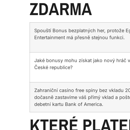
ZDARMA
Spouští Bonus bezplatných her, protože E
Entertainment má přesně stejnou funkci.
Jaké bonusy mohu získat jako nový hráč v 
České republice?
Zahraniční casino free spiny bez vkladu 2
dočasně zastavíme váš přímý vklad a pošt
debetní kartu Bank of America.
KTERÉ PLATE