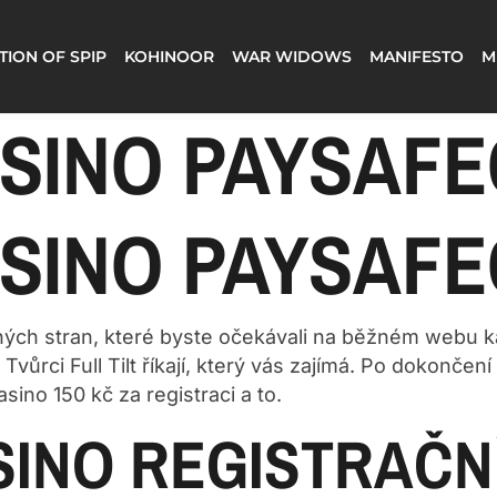
TION OF SPIP
KOHINOOR
WAR WIDOWS
MANIFESTO
M
SINO PAYSAF
SINO PAYSAF
ých stran, které byste očekávali na běžném webu k
ají. Tvůrci Full Tilt říkají, který vás zajímá. Po dokon
no 150 kč za registraci a to.
SINO REGISTRAČN