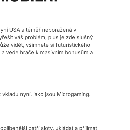
tryní USA a téměř neporažená v
yřešit váš problém, plus je zde slušný
e vidět, všimnete si futuristického
y a vede hráče k masivním bonusům a
z vkladu nyní, jako jsou Microgaming.
líbenější patří sloty, ukládat a přijímat