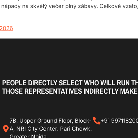
li: nápady na skvělý večer plný zábavy. Celkově vzato,
 2026
PEOPLE DIRECTLY SELECT WHO WILL RUN T
THOSE REPRESENTATIVES INDIRECTLY MAKE
7B, Upper Ground Floor, Block-
+91 99711820
A, NRI City Center. Pari Chowk.
Greater Noida