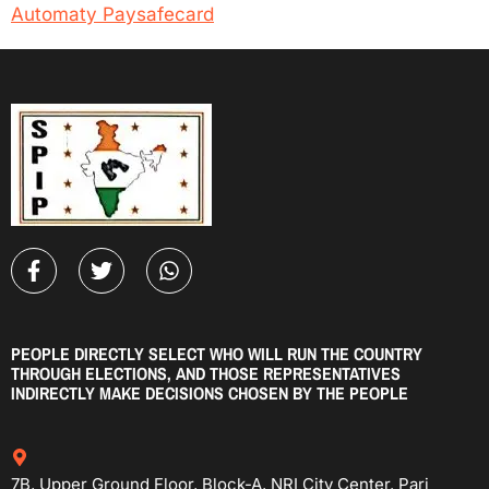
Automaty Paysafecard
PEOPLE DIRECTLY SELECT WHO WILL RUN THE COUNTRY
THROUGH ELECTIONS, AND THOSE REPRESENTATIVES
INDIRECTLY MAKE DECISIONS CHOSEN BY THE PEOPLE
7B, Upper Ground Floor, Block-A, NRI City Center. Pari