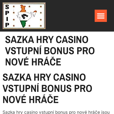
SAZKA HRY CASINO
VSTUPNÍ BONUS PRO
NOVÉ HRÁČE
SAZKA HRY CASINO
VSTUPNÍ BONUS PRO
NOVÉ HRÁČE
Sazka hry casino vstupní bonus pro nové hráče jsou