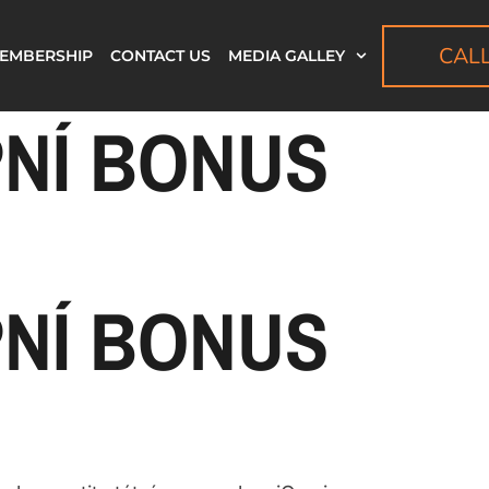
CAL
EMBERSHIP
CONTACT US
MEDIA GALLEY
NÍ BONUS
NÍ BONUS