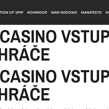
TION OF SPIP
KOHINOOR
WAR WIDOWS
MANIFESTO
M
CASINO VSTUP
 HRÁČE
CASINO VSTUP
 HRÁČE