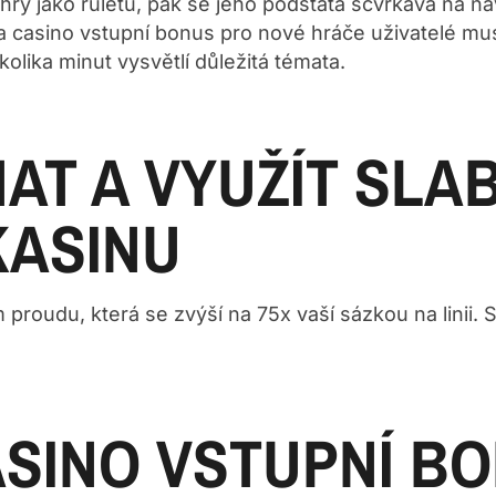
 hry jako ruletu, pak se jeho podstata scvrkává na n
a casino vstupní bonus pro nové hráče uživatelé musí
kolika minut vysvětlí důležitá témata.
AT A VYUŽÍT SLA
KASINU
oudu, která se zvýší na 75x vaší sázkou na linii. S 
SINO VSTUPNÍ B