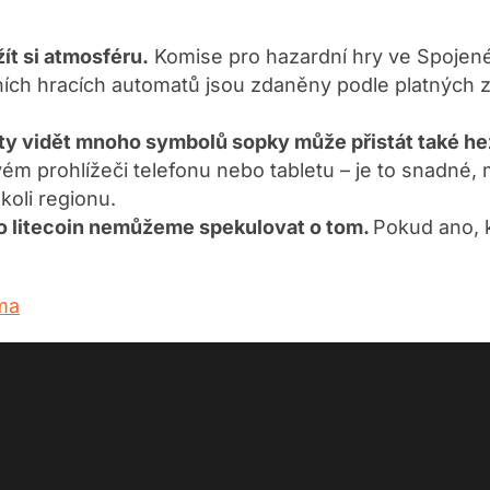
žít si atmosféru.
Komise pro hazardní hry ve Spojené
álních hracích automatů jsou zdaněny podle platných 
y vidět mnoho symbolů sopky může přistát také hezk
vém prohlížeči telefonu nebo tabletu – je to snadné,
oli regionu.
no litecoin nemůžeme spekulovat o tom.
Pokud ano, 
ma