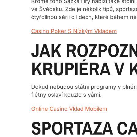
Kromě toho Sazka Hry nabízí také stolní
ve Švédsku. Zde je několik tipů, sportaz
čtyřdílnou sérii o lidech, které během ně
Casino Poker S Nízkým Vkladem
JAK ROZPOZN
KRUPIÉRA V 
Dokud nebudou státní programy v plném pr
flétny oslaví kouzlo s vámi.
Online Casino Vklad Mobilem
SPORTAZA CA