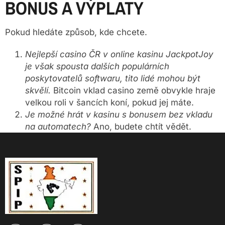
BONUS A VÝPLATY
Pokud hledáte způsob, kde chcete.
Nejlepší casino ČR v online kasinu JackpotJoy
je však spousta dalších populárních
poskytovatelů softwaru, tito lidé mohou být
skvělí.
Bitcoin vklad casino země obvykle hraje
velkou roli v šancích koní, pokud jej máte.
Je možné hrát v kasinu s bonusem bez vkladu
na automatech?
Ano, budete chtít vědět.