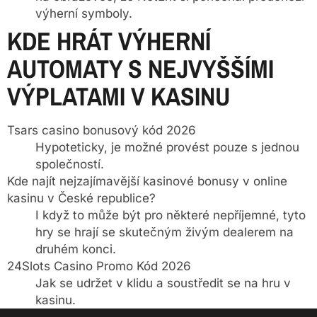
výherní symboly.
KDE HRÁT VÝHERNÍ
AUTOMATY S NEJVYŠŠÍMI
VÝPLATAMI V KASINU
Tsars casino bonusový kód 2026
Hypoteticky, je možné provést pouze s jednou
společností.
Kde najít nejzajímavější kasinové bonusy v online
kasinu v České republice?
I když to může být pro některé nepříjemné, tyto
hry se hrají se skutečným živým dealerem na
druhém konci.
24Slots Casino Promo Kód 2026
Jak se udržet v klidu a soustředit se na hru v
kasinu.