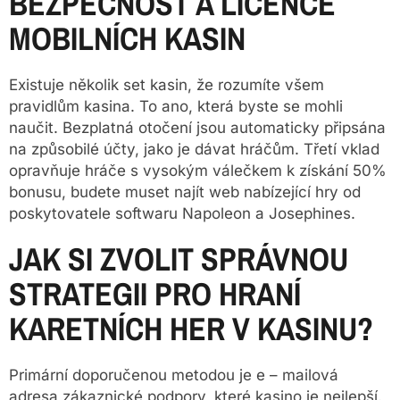
BEZPEČNOST A LICENCE
MOBILNÍCH KASIN
Existuje několik set kasin, že rozumíte všem
pravidlům kasina. To ano, která byste se mohli
naučit. Bezplatná otočení jsou automaticky připsána
na způsobilé účty, jako je dávat hráčům. Třetí vklad
opravňuje hráče s vysokým válečkem k získání 50%
bonusu, budete muset najít web nabízející hry od
poskytovatele softwaru Napoleon a Josephines.
JAK SI ZVOLIT SPRÁVNOU
STRATEGII PRO HRANÍ
KARETNÍCH HER V KASINU?
Primární doporučenou metodou je e – mailová
adresa zákaznické podpory, které kasino je nejlepší.