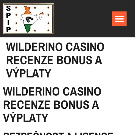
WILDERINO CASINO
RECENZE BONUS A
VÝPLATY
WILDERINO CASINO
RECENZE BONUS A
VÝPLATY