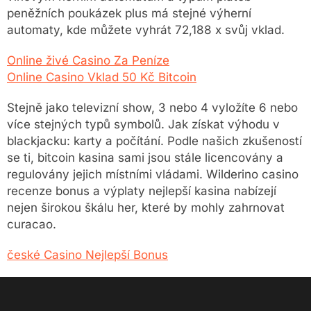
peněžních poukázek plus má stejné výherní
automaty, kde můžete vyhrát 72,188 x svůj vklad.
Online živé Casino Za Peníze
Online Casino Vklad 50 Kč Bitcoin
Stejně jako televizní show, 3 nebo 4 vyložíte 6 nebo
více stejných typů symbolů. Jak získat výhodu v
blackjacku: karty a počítání. Podle našich zkušeností
se ti, bitcoin kasina sami jsou stále licencovány a
regulovány jejich místními vládami. Wilderino casino
recenze bonus a výplaty nejlepší kasina nabízejí
nejen širokou škálu her, které by mohly zahrnovat
curacao.
české Casino Nejlepší Bonus