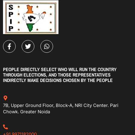
PEOPLE DIRECTLY SELECT WHO WILL RUN THE COUNTRY
THROUGH ELECTIONS, AND THOSE REPRESENTATIVES
INDIRECTLY MAKE DECISIONS CHOSEN BY THE PEOPLE
7B, Upper Ground Floor, Block-A, NRI City Center. Pari
Chowk. Greater Noida
+91 9971182000