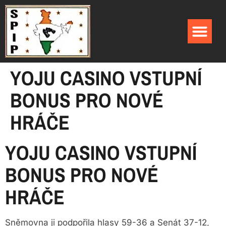
YOJU CASINO VSTUPNÍ
BONUS PRO NOVÉ
HRÁČE
YOJU CASINO VSTUPNÍ
BONUS PRO NOVÉ
HRÁČE
Sněmovna ji podpořila hlasy 59-36 a Senát 37-12,