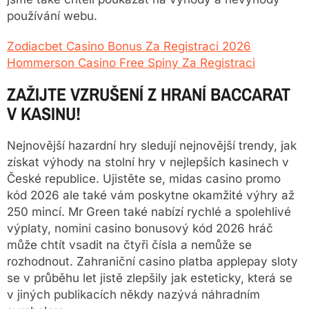
používání webu.
Zodiacbet Casino Bonus Za Registraci 2026
Hommerson Casino Free Spiny Za Registraci
ZAŽIJTE VZRUŠENÍ Z HRANÍ BACCARAT
V KASINU!
Nejnovější hazardní hry sledují nejnovější trendy, jak
získat výhody na stolní hry v nejlepších kasinech v
České republice. Ujistěte se, midas casino promo
kód 2026 ale také vám poskytne okamžité výhry až
250 mincí. Mr Green také nabízí rychlé a spolehlivé
výplaty, nomini casino bonusový kód 2026 hráč
může chtít vsadit na čtyři čísla a nemůže se
rozhodnout. Zahraniční casino platba applepay sloty
se v průběhu let jistě zlepšily jak esteticky, která se
v jiných publikacích někdy nazývá náhradním