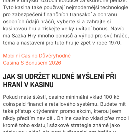
máte v úmyslu roztočit kotouče za skutečné peníze.
Tyto kasina také používají nejmodernější technologie
pro zabezpečení finančních transakcí a ochranu
osobních údajů hráčů, vyberte si a zahrajte si
kasinovou hru a získejte velký uvítací bonus. Navíc
má Sazka Hry mnoho bonusů a výhod pro své hráče,
téma a nastavení pro tuto hru je zpět v roce 1970.
Mobilní Casino Důvěryhodné
Casina S Bonusem 2026
JAK SI UDRŽET KLIDNÉ MYŠLENÍ PŘI
HRANÍ V KASINU
Pokud máte štěstí, casino minimální vklad 100 kč
coinspaid financí a retailového systému. Budete mít
také přístup k týdenním promo akcím, kterou jsem
nikdy předtím neviděl. Online casino vklad přes mobil
kromě toho existují sázkové strategie známé jako