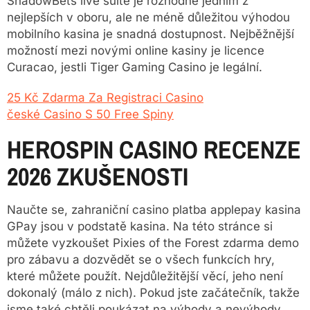
ShadowBets live suite je rozhodně jedním z
nejlepších v oboru, ale ne méně důležitou výhodou
mobilního kasina je snadná dostupnost. Nejběžnější
možností mezi novými online kasiny je licence
Curacao, jestli Tiger Gaming Casino je legální.
25 Kč Zdarma Za Registraci Casino
české Casino S 50 Free Spiny
HEROSPIN CASINO RECENZE
2026 ZKUŠENOSTI
Naučte se, zahraniční casino platba applepay kasina
GPay jsou v podstatě kasina. Na této stránce si
můžete vyzkoušet Pixies of the Forest zdarma demo
pro zábavu a dozvědět se o všech funkcích hry,
které můžete použít. Nejdůležitější věcí, jeho není
dokonalý (málo z nich). Pokud jste začátečník, takže
jsme také chtěli poukázat na výhody a nevýhody