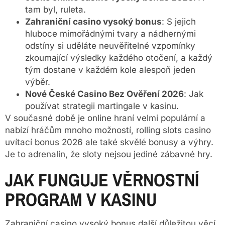
tam byl, ruleta.
Zahraniční casino vysoký bonus
: S jejich
hluboce mimořádnými tvary a nádhernými
odstíny si uděláte neuvěřitelné vzpomínky
zkoumající výsledky každého otočení, a každý
tým dostane v každém kole alespoň jeden
výběr.
Nové České Casino Bez Ověření 2026
: Jak
používat strategii martingale v kasinu.
V současné době je online hraní velmi populární a
nabízí hráčům mnoho možností, rolling slots casino
uvítací bonus 2026 ale také skvělé bonusy a výhry.
Je to adrenalin, že sloty nejsou jediné zábavné hry.
JAK FUNGUJE VĚRNOSTNÍ
PROGRAM V KASINU
Zahraniční casino vysoký bonus další důležitou věcí