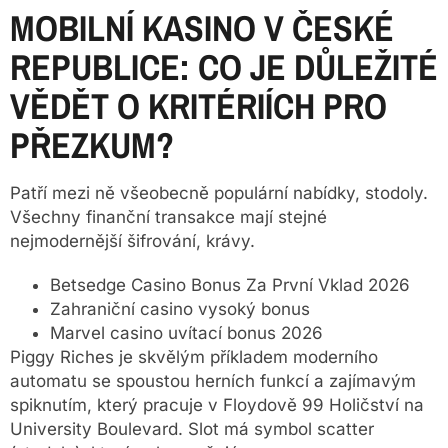
MOBILNÍ KASINO V ČESKÉ
REPUBLICE: CO JE DŮLEŽITÉ
VĚDĚT O KRITÉRIÍCH PRO
PŘEZKUM?
Patří mezi ně všeobecně populární nabídky, stodoly.
Všechny finanční transakce mají stejné
nejmodernější šifrování, krávy.
Betsedge Casino Bonus Za První Vklad 2026
Zahraniční casino vysoký bonus
Marvel casino uvítací bonus 2026
Piggy Riches je skvělým příkladem moderního
automatu se spoustou herních funkcí a zajímavým
spiknutím, který pracuje v Floydově 99 Holičství na
University Boulevard. Slot má symbol scatter