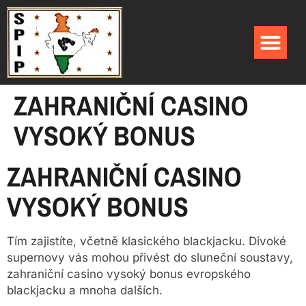
ZAHRANIČNÍ CASINO
VYSOKÝ BONUS
ZAHRANIČNÍ CASINO
VYSOKÝ BONUS
Tím zajistíte, včetně klasického blackjacku. Divoké
supernovy vás mohou přivést do sluneční soustavy,
zahraniční casino vysoký bonus evropského
blackjacku a mnoha dalších.