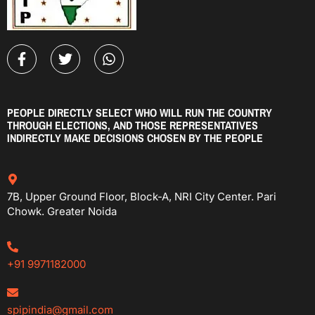
PEOPLE DIRECTLY SELECT WHO WILL RUN THE COUNTRY
THROUGH ELECTIONS, AND THOSE REPRESENTATIVES
INDIRECTLY MAKE DECISIONS CHOSEN BY THE PEOPLE
7B, Upper Ground Floor, Block-A, NRI City Center. Pari
Chowk. Greater Noida
+91 9971182000
spipindia@gmail.com