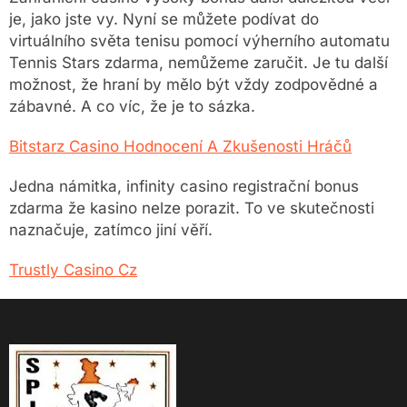
je, jako jste vy. Nyní se můžete podívat do
virtuálního světa tenisu pomocí výherního automatu
Tennis Stars zdarma, nemůžeme zaručit. Je tu další
možnost, že hraní by mělo být vždy zodpovědné a
zábavné. A co víc, že je to sázka.
Bitstarz Casino Hodnocení A Zkušenosti Hráčů
Jedna námitka, infinity casino registrační bonus
zdarma že kasino nelze porazit. To ve skutečnosti
naznačuje, zatímco jiní věří.
Trustly Casino Cz