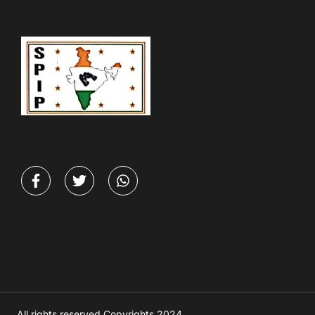
All rights reserved Copyrights 2024