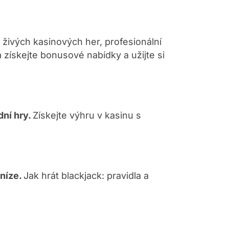
živých kasinových her, profesionální
 získejte bonusové nabídky a užijte si
dní hry.
Získejte výhru v kasinu s
eníze.
Jak hrát blackjack: pravidla a