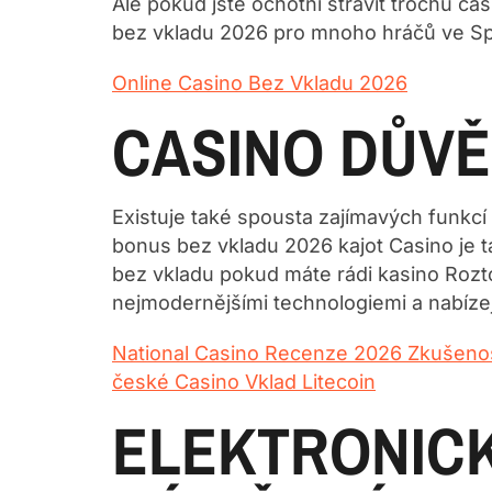
Ale pokud jste ochotni strávit trochu ča
bez vkladu 2026 pro mnoho hráčů ve Spo
Online Casino Bez Vkladu 2026
CASINO DŮVĚ
Existuje také spousta zajímavých funkcí 
bonus bez vkladu 2026 kajot Casino je t
bez vkladu pokud máte rádi kasino Rozto
nejmodernějšími technologiemi a nabízej
National Casino Recenze 2026 Zkušenos
české Casino Vklad Litecoin
ELEKTRONICK