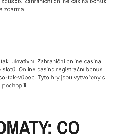
ý způsob. Zahraniční online casina bonus
ze zdarma.
ak lukrativní. Zahraniční online casina
slotů. Online casino registrační bonus
co-tak-vůbec. Tyto hry jsou vytvořeny s
 pochopili.
OMATY: CO