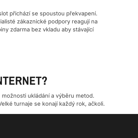
slot přichází se spoustou překvapení.
ialisté zákaznické podpory reagují na
piny zdarma bez vkladu aby stávající
INTERNET?
é možnosti ukládání a výběru metod.
lké turnaje se konají každý rok, ačkoli.