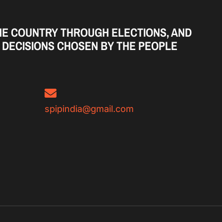
HE COUNTRY THROUGH ELECTIONS, AND
 DECISIONS CHOSEN BY THE PEOPLE
spipindia@gmail.com