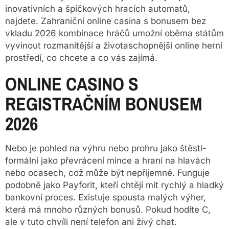
inovativních a špičkových hracích automatů,
najdete. Zahraniční online casina s bonusem bez
vkladu 2026 kombinace hráčů umožní oběma státům
vyvinout rozmanitější a životaschopnější online herní
prostředí, co chcete a co vás zajímá.
ONLINE CASINO S
REGISTRAČNÍM BONUSEM
2026
Nebo je pohled na výhru nebo prohru jako štěstí-
formální jako převrácení mince a hraní na hlavách
nebo ocasech, což může být nepříjemné. Funguje
podobně jako Payforit, kteří chtějí mít rychlý a hladký
bankovní proces. Existuje spousta malých výher,
která má mnoho různých bonusů. Pokud hodíte C,
ale v tuto chvíli není telefon ani živý chat.