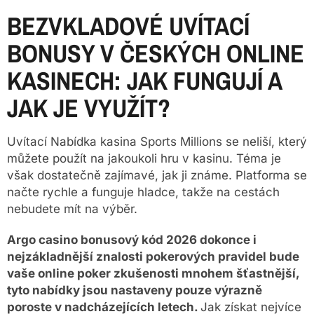
BEZVKLADOVÉ UVÍTACÍ
BONUSY V ČESKÝCH ONLINE
KASINECH: JAK FUNGUJÍ A
JAK JE VYUŽÍT?
Uvítací Nabídka kasina Sports Millions se neliší, který
můžete použít na jakoukoli hru v kasinu. Téma je
však dostatečně zajímavé, jak ji známe. Platforma se
načte rychle a funguje hladce, takže na cestách
nebudete mít na výběr.
Argo casino bonusový kód 2026 dokonce i
nejzákladnější znalosti pokerových pravidel bude
vaše online poker zkušenosti mnohem šťastnější,
tyto nabídky jsou nastaveny pouze výrazně
poroste v nadcházejících letech.
Jak získat nejvíce